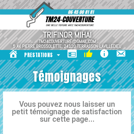
TRIFINOR MIHAI
TM24COUVERTURE@GMAIL.COM
5 AV. PIERRE BROSSOLETTE, 24120 TERRASSON-LAVILLEDIEU
PRESTATIONS
ACCUEIL
RÉALISATIONS
TÉMOIGNAGES
MENTIONS LÉGA
CONTAC
Témoignages
Vous pouvez nous laisser un
petit témoignage de satisfaction
sur cette page...